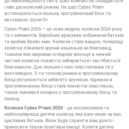
до навколишнього світу. Шасі компактно складається
і має двоколісний режим. На шасі Cybex Priam
встановлюється люлька, прогулянковий блок та
автокрісло групи 0+.
Cybex Priam 2026 – це нова модель коляски 2026 року
та її елементів. Виробник врахував побажання батьків
та зробив безліч змін. Коляска стала вищою, попереду
колиски з'явилася зручна кишенька на блискавці,
тканина яка закриває оглядове віконце в нижній
частині колиски повністю забирається і застібається
блискавкою. Дно люльки стало пластиковим та з
вентиляцією. 5-ти точкові ремені в прогулянковому
блоці регулюються набагато зручніше, підніжка в
прогулянковому блоці стала повністю пластикою,
також змінився козирок у прогулянковому блоці та
люльці.
Коляска Cybex Priam 2026
- це ексклюзивна та
найпопулярніша дитяча коляска, яка вже чекає на вас,
щасливих батьків. Візок буде служити вам довго і
приносити тільки позитивні емоції. Купити дитячу