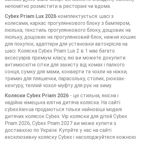
непомітно розмістити в ресторані чи вдома.
Cybex Priam Lux 2026
комплектується: шасі з
колесами, каркас прогулянкового блоку з бампером,
люлька, текстиль прогулянкового блоку, дощовик на
люльку, дощовик на прогулянковий блок, нижня кошик
для покупок, адаптери для установки автокрісла на
шасі. Коляска Cybex Priam Lux 2 в 1 має багато
аксесуарів преміум класу, які ви можете докупити:
антимоскітні сітки для захисту від комах і палкого
сонця, сумку для мами, конверти та чохли на ніжки,
тримач для пляшечки, парасольку, столик, рюкзак-
кенгуру, теплий чохол-муфту для рук на зиму.
Коляски Cybex Priam 2026
- це стильна, якісна і
надійна німецька елітна дитяча коляска. На сайті
cybex.kiev.ua продаються тільки найновіші моделі
дитячих колясок Cybex. Vip коляски для дітей Cybex
Priam 2026, Cybex Priam 2027 ви може купити з
доставкою по Україні. Купуйте у нас на сайті
ексклюзивну коляску Cybex і насолоджуйтеся кожною