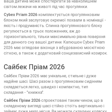
ваша дитина може спостерігати за навколишнім
світом лежачи на животі під час прогулянки.
Cybex Priam 2026
комплектується прогулянковим
блоком який заслуговує окремої похвали в номінації -
якість і продуманість. Спинка прогулянкового блоку
регулюється в трьох положеннях, аж до
горизонтального, тільки максимально рівна поверхня
для денного сну вашої дитини. Капюшон
Cybex Priam
2026
має оглядове віконце з вбудованою москітною
сіткою, а також є додатковий сонцезахисний козирок.
Сайбек Пріам 2026
Сайбек Пріам 2026 має унікальне, стильне і дуже
надійне шасі. Шасі разом з прогулянковим сидінням
складається легко, швидко і компактно, тип
складання - "книжка".
Сайбек Пріам 2026
спроектовані таким чином, що в
складеному вигляді шасі стійко стоїть вертикально і
займає дуже мало місця. Ви можете складену коляску