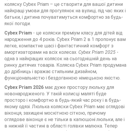
коляску Cybex Priam – це створити для вашої дитини
найкращі умови для прогулянок на вулиці, під час яких і
батьки, і дитина почуватимуться комфортно за будь-
якої погоди.
Cybex Priam
- це коляски преміум класу для дітей від
народження до 4 років. Cybex Priam 2 в 1 пропонує вам
легке, компактне шасі і фантастичний комфорт з
амортизаторами на всіх колесах.
Cybex Priam 2025
-
одна з найкращих колясок на сьогоднішній день на
ринку дитячих товарів. Коляска Cybex Priam продумана
до дрібниць і вражає стильним дизайном,
функціональністю і бездоганною німецькою якістю.
Cybex Priam 2026
має дуже простору люльку для
новонародженого. У такій колисці маляті буде
просторо і комфортно в будь-який час року і в будь-
якому одязі. Люлька коляски Cybex Priam має оглядові
віконця, захищені москітною сіткою, причому
оглядове віконце є не тільки в капюшоні люльки, але і
в нижній її частині в області голівки малюка. Тепер