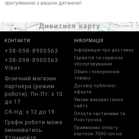
прогулянкою з вашою дитиною!
КОНТАКТИ
ІНФОРМАЦІЯ
+38-098-8900563
Iнформація про доставку
Гарантія та сервісне
+38-098-8900563
обслуговування
Viber
Обмін і повернення
Фізичний магазин
товару
партнера (режим
Договір публічної
оферти
роботи): Пн-Пт: з 10
Умови використання
до 17
сайту
Сб-Нд: з 12 до 19
Оплата частинами та
Розстрочка
Графік роботи може
Приймаємо оплату
змінюватись.
карткою 7000 грн на
Уточнюйте