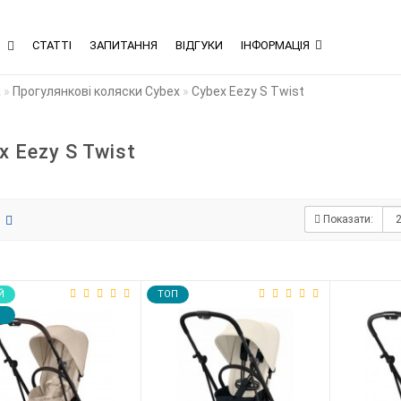
В
СТАТТІ
ЗАПИТАННЯ
ВІДГУКИ
ІНФОРМАЦІЯ
а
Прогулянкові коляски Cybex
Cybex Eezy S Twist
x Eezy S Twist
Показати:
Й
TOП