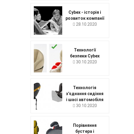
Cybex - історія і
розвиток компанії
28.10.2020
Технології
безпеки Cybex
30.10.2020
Технологія
з'єднання сидіння
і шасі автомобіля
30.10.2020
Порівняння
бустера і