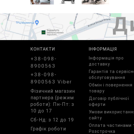
КОНТАКТИ
ІНФОРМАЦІЯ
+38-098-
Iнформація про
доставку
8900563
Гарантія та сервісн
+38-098-
обслуговування
8900563 Viber
Обмін і повернення
Фізичний магазин
товару
партнера (режим
Договір публічної
роботи): Пн-Пт: з
оферти
10 до 17
Умови використанн
сайту
Сб-Нд: з 12 до 19
Оплата частинами 
Графік роботи
Розстрочка