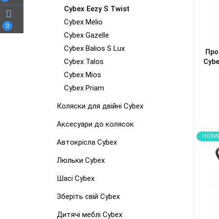
Cybex Eezy S Twist
Cybex Melio
0
Cybex Gazelle
Cybex Balios S Lux
Про
Cybex Talos
Cybe
Cybex Mios
Cybex Priam
Коляски для двійні Cybex
Аксесуари до колясок
НОВИ
Автокрісла Cybex
Люльки Cybex
Шасі Cybex
Зберіть свій Cybex
Дитячі меблі Cybex