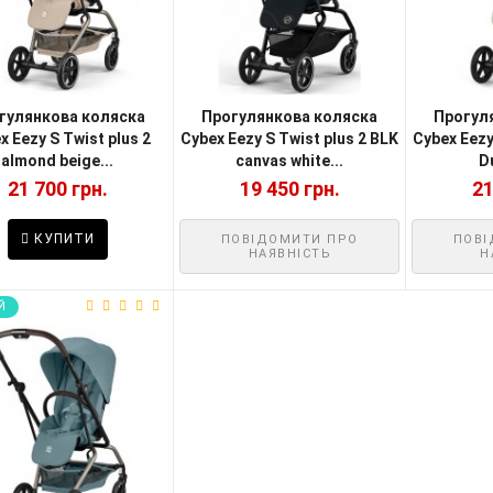
гулянкова коляска
Прогулянкова коляска
Прогул
x Eezy S Twist plus 2
Cybex Eezy S Twist plus 2 BLK
Cybex Eezy
almond beige...
canvas white...
Du
21 700 грн.
19 450 грн.
21
КУПИТИ
ПОВІДОМИТИ ПРО
ПОВІ
НАЯВНІСТЬ
Н
Й