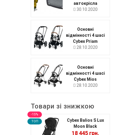
автокрісла
30.10.2020
Основні
відмінності 4 шасі
Cybex Priam
28.10.2020
Основні
відмінності 4 шасі
Cybex Mios
28.10.2020
Товари зі знижкою
-15%
Cybex Balios S Lux
TOП
Moon Black
18 445 грн.