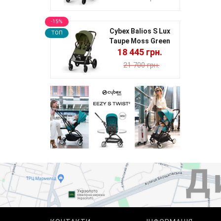
-15%
Cybex Balios S Lux
TOП
Taupe Moss Green
18 445 грн.
21 700 грн.