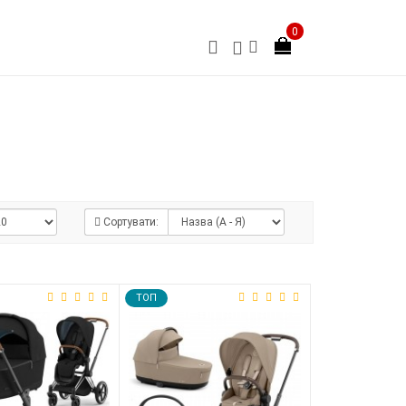
0
Сортувати:
TOП