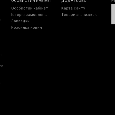
ОСОБИСТИЙ КАБІНЕТ
ДОДАТКОВО
Р
Особистий кабінет
Карта сайту
Історія замовлень
Товари зі знижкою
е
Закладки
Розсилка новин
я
та
а