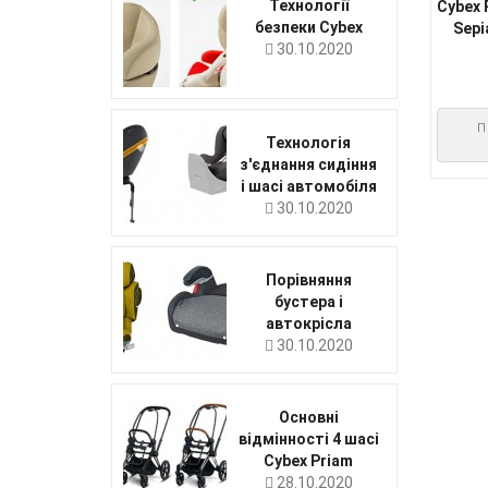
Технології
Cybex 
безпеки Cybex
Sepi
30.10.2020
П
Технологія
з'єднання сидіння
і шасі автомобіля
30.10.2020
Порівняння
бустера і
автокрісла
30.10.2020
Основні
відмінності 4 шасі
Cybex Priam
28.10.2020