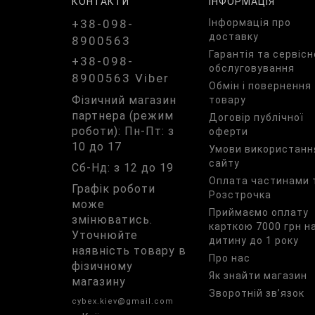
КОНТАКТИ
ІНФОРМАЦІЯ
+38-098-
Iнформація про
доставку
8900563
Гарантія та сервісн
+38-098-
обслуговування
8900563 Viber
Обмін і повернення
Фізичний магазин
товару
партнера (режим
Договір публічної
роботи): Пн-Пт: з
оферти
10 до 17
Умови використанн
сайту
Сб-Нд: з 12 до 19
Оплата частинами 
Графік роботи
Розстрочка
може
Приймаємо оплату
змінюватись.
карткою 7000 грн н
Уточнюйте
дитину до 1 року
наявність товару в
Про нас
фізичному
Як знайти магазин
магазину
Зворотній зв’язок
cybex.kiev@gmail.com