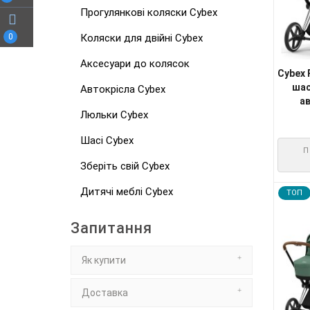
Прогулянкові коляски Cybex
0
Коляски для двійні Cybex
Аксесуари до колясок
Cybex 
шас
Автокрісла Cybex
ав
Люльки Cybex
Шасі Cybex
П
Зберіть свій Cybex
Дитячі меблі Cybex
TOП
Запитання
Як купити
Доставка