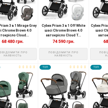
Priam 3 в 1 Mirage Grey
Cybex Priam 3 в 1 Off White
Cybex Pria
і Chrome Brown 4.0
шасі Chrome Brown 4.0
шасі C
токрісло Cloud...
автокрісло Cloud T...
авток
68 480 грн.
74 590 грн.
68
ОВІДОМИТИ ПРО
ПОВІДОМИТИ ПРО
ПОВІ
НАЯВНІСТЬ
НАЯВНІСТЬ
Н
TOП
TOП