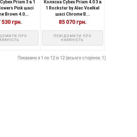
Cybex Priam 3 в 1
Коляска Cybex Priam 4.0 3 в
lowers Pink шасі
1 Rockstar by Alec Voelkel
e Brown 4.0...
шасі Chrome B...
 530 грн.
85 070 грн.
ДОМИТИ ПРО
ПОВІДОМИТИ ПРО
АЯВНІСТЬ
НАЯВНІСТЬ
Показано з 1 по 12 із 12 (всього сторінок: 1)