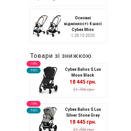
Основні
відмінності 4 шасі
Cybex Mios
28.10.2020
Товари зі знижкою
-15%
Cybex Balios S Lux
TOП
Moon Black
18 445 грн.
21 700 грн.
-15%
Cybex Balios S Lux
TOП
Silver Stone Grey
18 445 грн.
21 700 грн.