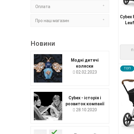
Оплата
Cybex 
Про наш магазин
Lea
Новини
П
Модні дитячі
коляски
TOП
02.02.2023
Cybex - історія і
розвиток компанії
28.10.2020