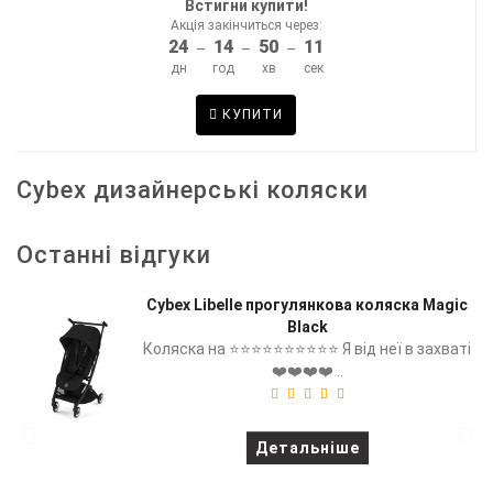
Встигни купити!
Акція закінчиться через:
24
14
50
10
–
–
–
дн
год
хв
сек
КУПИТИ
Cybex дизайнерські коляски
Останні відгуки
Cybex Libelle прогулянкова коляска Magic
Black
Коляска на ⭐⭐⭐⭐⭐⭐⭐⭐⭐⭐ Я від неї в захваті
❤️❤️❤️❤️ ..
Детальніше