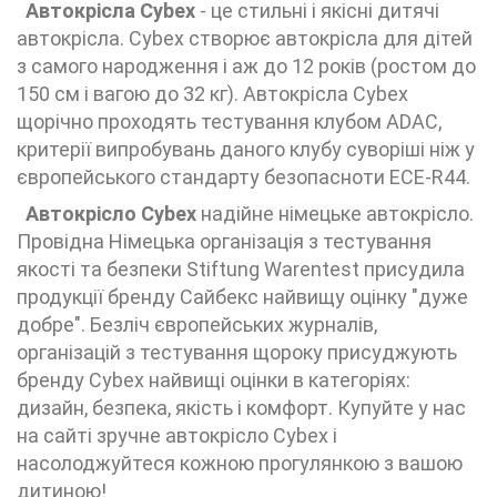
Автокрісла Cybex
- це стильні і якісні дитячі
автокрісла. Cybex створює автокрісла для дітей
з самого народження і аж до 12 років (ростом до
150 см і вагою до 32 кг). Автокрісла Cybex
щорічно проходять тестування клубом ADAC,
критерії випробувань даного клубу суворіші ніж у
європейського стандарту безопасноти ECE-R44.
Автокрісло Cybex
надійне німецьке автокрісло.
Провідна Німецька організація з тестування
якості та безпеки Stiftung Warentest присудила
продукції бренду Сайбекс найвищу оцінку "дуже
добре". Безліч європейських журналів,
організацій з тестування щороку присуджують
бренду Cybex найвищі оцінки в категоріях:
дизайн, безпека, якість і комфорт. Купуйте у нас
на сайті зручне автокрісло Cybex і
насолоджуйтеся кожною прогулянкою з вашою
дитиною!