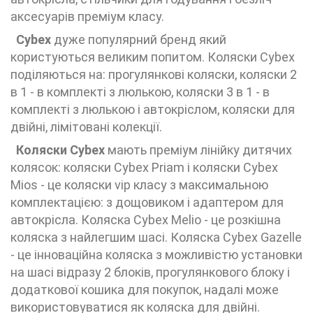
аксесуарів преміум класу.
Cybex
дуже популярний бренд який
користуються великим попитом. Коляски Cybex
поділяються на: прогулянкові коляски, коляски 2
в 1 - в комплекті з люлькою, коляски 3 в 1 - в
комплекті з люлькою і автокріслом, коляски для
двійні, лімітовані колекції.
Коляски Cybex
мають преміум лінійку дитячих
колясок: коляски Cybex Priam і коляски Cybex
Mios - це коляски vip класу з максимальною
комплектацією: з дощовиком і адаптером для
автокрісла. Коляска Cybex Melio - це розкішна
коляска з найлегшим шасі. Коляска Cybex Gazelle
- це інноваційна коляска з можливістю установки
на шасі відразу 2 блоків, прогулянкового блоку і
додаткової кошика для покупок, надалі може
використовуватися як коляска для двійні.