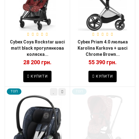
Cybex Coya Rockstar шасі
Cybex Priam 4.0 люлька
matt black прогулянкова
Karolina Kurkova + шасі
коляска...
Chrome Brown...
28 200 грн.
55 390 грн.
КУПИТИ
КУПИТИ
TOП
TOП