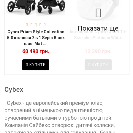
Показати ще
Cybex Priam Style Collection
Автокрісло Cybex Cloud T i-
5.0 коляска 2 в 1 Sepia Black
Size plus Platinum White
шасі Matt...
60 490 грн.
12 390 грн.
КУПИТИ
КУПИТИ
Cybex
Cybex - це европейський преміум клас,
створений з німецькою педантичністю,
сучасними батьками з турботою про дітей.
Компанія Сайбекс створює: дитячі коляски,
автокрісла, стільчики для годування і безліч