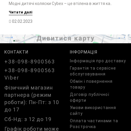
Модні дитячі коляски Cybex – це втілена в життя ка..
Читати далі
02.02.2023
КОНТАКТИ
ІНФОРМАЦІЯ
+38-098-8900563
Iнформація про доставку
Гарантія та сервісне
+38-098-8900563
обслуговування
Viber
Обмін і повернення
Фізичний магазин
товару
партнера (режим
Договір публічної
оферти
роботи): Пн-Пт: з 10
Умови використання
до 17
сайту
Сб-Нд: з 12 до 19
Оплата частинами та
Розстрочка
Графік роботи може