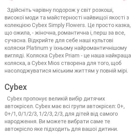
Здійсніть чарівну подорож у світ розкоші,
високої моди та майстерності найвищої якості з
колекцією Cybex Simply Flowers. Це просто казка,
що ожила, - жіночна, романтична і, перш за все,
сучасна. Відкрийте для себе наші культові
коляски Platinum у їхньому найромантичнішому
вигляді. Коляска Cybex Priam - це наша найкраща
коляска, а Cybex Mios створена для того, щоб
насолоджуватися міським життям у повній мірі.
Cybex
Cybex пропонує великій вибір дитячих
автокрісел. Cybex має всі групи автокрісел: 0+,
0+/1, 0/1/2/3, 1/2/3, 2/3, для дітей від самого
народження. Ви можете вибрати саме те
автокрісло яке підходить для вашої дитини.