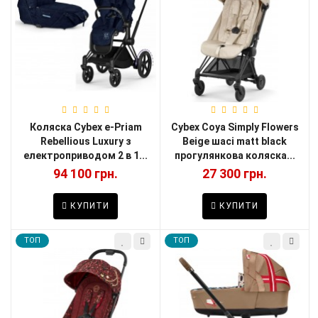
Коляска Cybex e-Priam
Cybex Coya Simply Flowers
Rebellious Luxury з
Beige шасі matt black
електроприводом 2 в 1...
прогулянкова коляска...
94 100 грн.
27 300 грн.
КУПИТИ
КУПИТИ
TOП
TOП