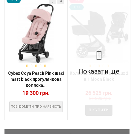
TOП
-17%
TOП
Показати ще
Cybex Coya Peach Pink шасі
Коляска Cybex Balios S Lux 2
matt black прогулянкова
в 1 Moon Black
коляска...
19 300 грн.
26 525 грн.
31 800 грн.
ПОВІДОМИТИ ПРО НАЯВНІСТЬ
КУПИТИ