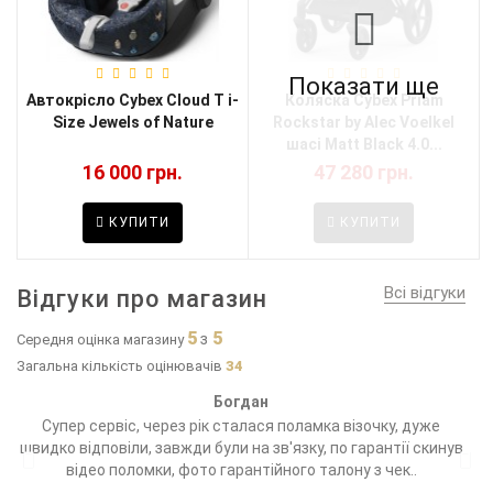
Показати ще
Автокрісло Cybex Cloud T i-
Коляска Cybex Priam
Size Jewels of Nature
Rockstar by Alec Voelkel
шасі Matt Black 4.0...
16 000 грн.
47 280 грн.
КУПИТИ
КУПИТИ
Всі відгуки
Відгуки про магазин
5
5
з
Середня оцінка магазину
Загальна кількість оцінювачів
34
Богдан
Супер сервіс, через рік сталася поламка візочку, дуже
М
о
швидко відповіли, завжди були на зв'язку, по гарантії скинув
в
відео поломки, фото гарантійного талону з чек..