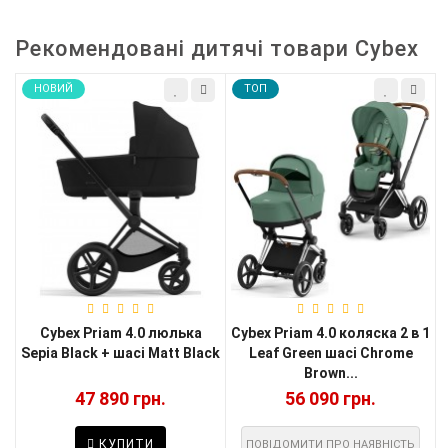
Рекомендовані дитячі товари Cybex
НОВИЙ
TOП
Cybex Priam 4.0 люлька
Cybex Priam 4.0 коляска 2 в 1
Sepia Black + шасі Matt Black
Leaf Green шасі Chrome
Brown...
47 890 грн.
56 090 грн.
КУПИТИ
ПОВІДОМИТИ ПРО НАЯВНІСТЬ