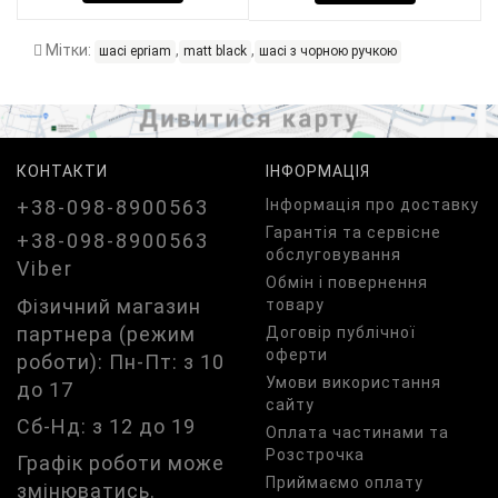
Мітки:
,
,
шасі epriam
matt black
шасі з чорною ручкою
КОНТАКТИ
ІНФОРМАЦІЯ
+38-098-8900563
Iнформація про доставку
Гарантія та сервісне
+38-098-8900563
обслуговування
Viber
Обмін і повернення
Фізичний магазин
товару
партнера (режим
Договір публічної
оферти
роботи): Пн-Пт: з 10
Умови використання
до 17
сайту
Сб-Нд: з 12 до 19
Оплата частинами та
Розстрочка
Графік роботи може
Приймаємо оплату
змінюватись.