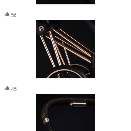
56
45