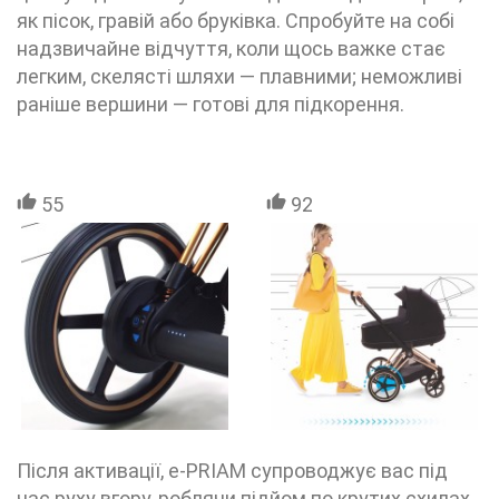
як пісок, гравій або бруківка. Спробуйте на собі
надзвичайне відчуття, коли щось важке стає
легким, скелясті шляхи — плавними; неможливі
раніше вершини — готові для підкорення.
55
92
Після активації, e-PRIAM супроводжує вас під
час руху вгору, роблячи підйом по крутих схилах