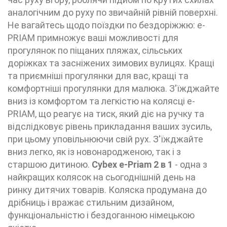
аналогічним до руху по звичайній рівній поверхні.
Не вагайтесь щодо поїздки по бездоріжжю: e-
PRIAM примножує ваші можливості для
прогулянок по піщаних пляжах, сільських
доріжках та засніжених зимових вулицях. Кращі
та приємніші прогулянки для вас, кращі та
комфортніші прогулянки для малюка. З'їжджайте
вниз із комфортом та легкістю на колясці e-
PRIAM, що реагує на тиск, який діє на ручку та
відслідковує рівень прикладання ваших зусиль,
при цьому уповільнюючи свій рух. З'їжджайте
вниз легко, як із новонародженою, так і з
старшою дитиною.
Cybex e-Priam 2 в 1
- одна з
найкращих колясок на сьогоднішній день на
ринку дитячих товарів. Коляска продумана до
дрібниць і вражає стильним дизайном,
функціональністю і бездоганною німецькою