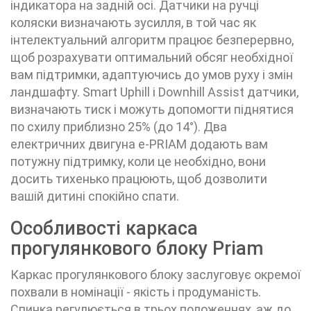
індикатора на задній осі. Датчики на ручці
коляски визначають зусилля, в той час як
інтелектуальний алгоритм працює безперервно,
щоб розрахувати оптимальний обсяг необхідної
вам підтримки, адаптуючись до умов руху і змін
ландшафту. Smart Uphill і Downhill Assist датчики,
визначають тиск і можуть допомогти піднятися
по схилу приблизно 25% (до 14°). Два
електричних двигуна e-PRIAM додають вам
потужну підтримку, коли це необхідно, вони
досить тихенько працюють, щоб дозволити
вашій дитині спокійно спати.
Особливості каркаса
прогулянкового блоку Priam
Каркас прогулянкового блоку заслуговує окремої
похвали в номінації - якість і продуманість.
Спинка регулюється в трьох положеннях, аж до