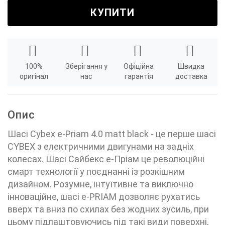
КУПИТИ
100%
Зберігання у
Офіційна
Швидка
оригінал
нас
гарантія
доставка
Опис
Шасі Cybex e-Priam 4.0 matt black - це перше шасі
CYBEX з електричними двигунами на задніх
колесах. Шасі Сайбекс е-Пріам це революційні
смарт технології у поєднанні із розкішним
дизайном. Розумне, інтуїтивне та виключно
інноваційне, шасі e-PRIAM дозволяє рухатись
вверх та вниз по схилах без жодних зусиль, при
цьому підлаштовуючись під такі види поверхні,