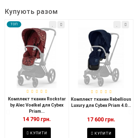
Купують разом
Комплект тканин Rebellious
ar
Люлька Cybex Priam 4.0
Luxury для Cybex Priam 4.0...
x
Rebellious Luxury
17 600 грн.
23 600 грн.
КУПИТИ
КУПИТИ