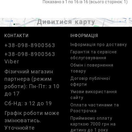
Показано з 1 по 16 із 16 (всього сторінок: 1)
КОНТАКТИ
ІНФОРМАЦІЯ
+38-098-8900563
Iнформація про доставку
Гарантія та сервісне
+38-098-8900563
обслуговування
Viber
Обмін і повернення
Фізичний магазин
товару
партнера (режим
Договір публічної
оферти
роботи): Пн-Пт: з 10
Умови використання
до 17
сайту
Сб-Нд: з 12 до 19
Оплата частинами та
Розстрочка
Графік роботи може
Приймаємо оплату
змінюватись.
карткою 7000 грн на
Уточнюйте
дитину до 1 року