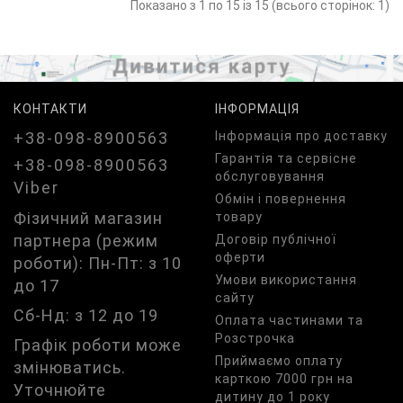
Показано з 1 по 15 із 15 (всього сторінок: 1)
КОНТАКТИ
ІНФОРМАЦІЯ
+38-098-8900563
Iнформація про доставку
Гарантія та сервісне
+38-098-8900563
обслуговування
Viber
Обмін і повернення
Фізичний магазин
товару
партнера (режим
Договір публічної
оферти
роботи): Пн-Пт: з 10
Умови використання
до 17
сайту
Сб-Нд: з 12 до 19
Оплата частинами та
Розстрочка
Графік роботи може
Приймаємо оплату
змінюватись.
карткою 7000 грн на
Уточнюйте
дитину до 1 року