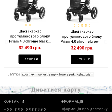
Шасі і каркас
Шасі і каркас
прогулянкового блоку
прогулянкового блоку
Priam 4.0 chrome black...
Priam 4.0 chrome brown...
32 490 грн.
32 490 грн.
КУПИТИ
КУПИТИ
Мітки:
,
,
комплект тканин
simply flowers pink
cybex priam
КОНТАКТИ
ІНФОРМАЦІЯ
+38-098-8900563
Iнформація про доставку