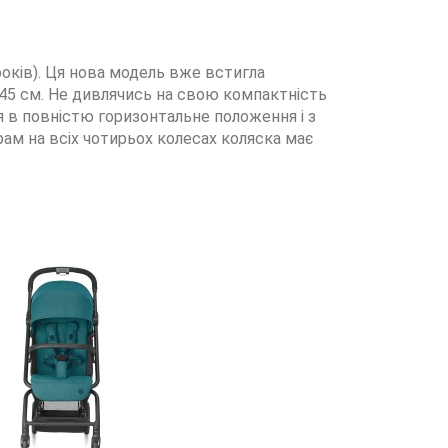
4 років). Ця нова модель вже встигла
о 45 см. Не дивлячись на свою компактність
я в повністю горизонтальне положення і з
ам на всіх чотирьох колесах коляска має