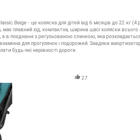
assic Beige - це коляска для дітей від 6 місяців до 22 кг (
а, має плавний хід, компактна, ширина шасі коляски всьог
, а в поєднанні з регульованою спинкою, яка розкладаєтьс
езамінна для прогулянок і подорожей. Завдяки амортизатор
олати будь-які нерівності дороги.
27