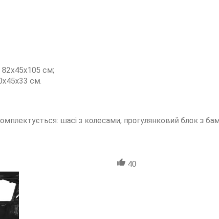
 82х45х105 см;
0x45x33 см.
комплектується: шасі з колесами, прогулянковий блок з ба
40