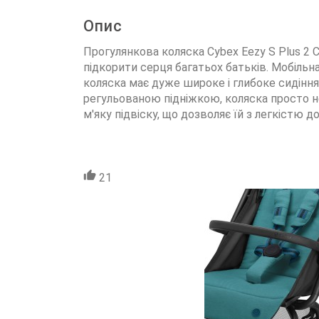
Опис
Прогулянкова коляска Cybex Eezy S Plus 2 Cl
підкорити серця багатьох батьків. Мобільн
коляска має дуже широке і глибоке сидіння
регульованою підніжкою, коляска просто н
м'яку підвіску, що дозволяє їй з легкістю д
21