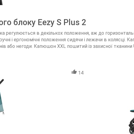
го блоку Eezy S Plus 2
ка регулюється в декількох положення, аж до горизонтальн
ручні і ергономічні положення сидячи і лежачи в колясці. 
нів або негоди. Капюшон XXL пошитий із захисної тканини 
14