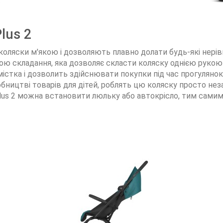
lus 2
оляски м'якою і дозволяють плавно долати будь-які нерівно
мою складання, яка дозволяє скласти коляску однією рукою
містка і дозволить здійснювати покупки під час прогулянок
обництві товарів для дітей, роблять цю коляску просто нез
lus 2
можна встановити люльку або автокрісло, тим самим