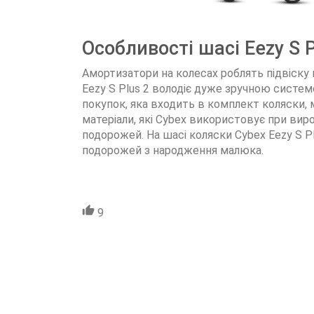
Особливості шасі Eezy S P
Амортизатори на колесах роблять підвіску к
Eezy S Plus 2 володіє дуже зручною систе
покупок, яка входить в комплект коляски, 
матеріали, які Cybex використовує при вир
подорожей. На шасі коляски
Cybex Eezy S P
подорожей з народження малюка.
9