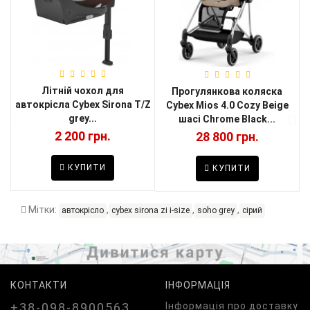
Літній чохол для
Прогулянкова коляска
К
автокрісла Cybex Sirona T/Z
Cybex Mios 4.0 Cozy Beige
grey...
шасі Chrome Black...
2 200 грн.
28 800 грн.
КУПИТИ
КУПИТИ
Мітки:
,
,
,
автокрісло
cybex sirona zi i-size
soho grey
сірий
КОНТАКТИ
ІНФОРМАЦІЯ
+38-098-8900563
Iнформація про доставку