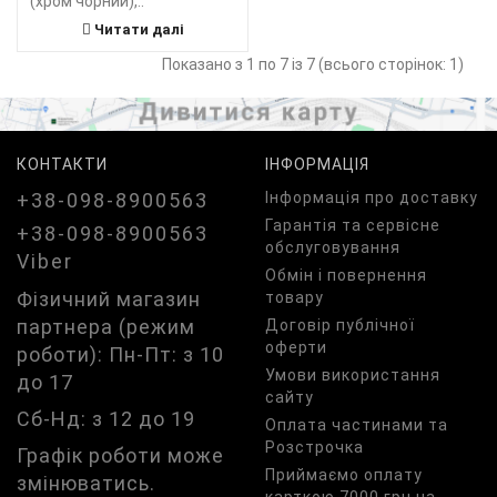
(хром чорний),..
Читати далі
Показано з 1 по 7 із 7 (всього сторінок: 1)
КОНТАКТИ
ІНФОРМАЦІЯ
+38-098-8900563
Iнформація про доставку
Гарантія та сервісне
+38-098-8900563
обслуговування
Viber
Обмін і повернення
Фізичний магазин
товару
партнера (режим
Договір публічної
оферти
роботи): Пн-Пт: з 10
Умови використання
до 17
сайту
Сб-Нд: з 12 до 19
Оплата частинами та
Розстрочка
Графік роботи може
Приймаємо оплату
змінюватись.