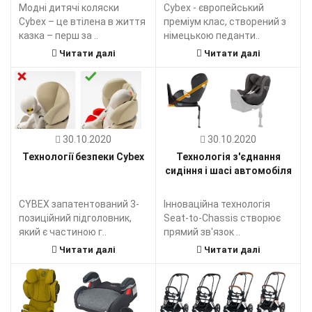
Модні дитячі коляски
Cybex - європейський
Cybex – це втілена в життя
преміум клас, створений з
казка – перш за ..
німецькою педанти..
Читати далі
Читати далі
30.10.2020
30.10.2020
Технології безпеки Cybex
Технологія з'єднання
сидіння і шасі автомобіля
CYBEX запатентований 3-
Інноваційна технологія
позиційний підголовник,
Seat-to-Chassis створює
який є частиною г..
прямий зв'язок ..
Читати далі
Читати далі