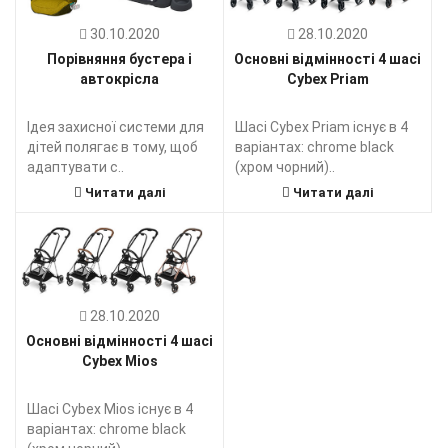
30.10.2020
28.10.2020
Порівняння бустера і
Основні відмінності 4 шасі
автокрісла
Cybex Priam
Ідея захисної системи для
Шасі Cybex Priam існує в 4
дітей полягає в тому, щоб
варіантах: chrome black
адаптувати с..
(хром чорний)..
Читати далі
Читати далі
28.10.2020
Основні відмінності 4 шасі
Cybex Mios
Шасі Cybex Mios існує в 4
варіантах: chrome black