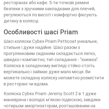
ресторанах або кафе. 5-ти точкові ремені
безпеки з зручними накладками для плечей,
регулюються по висоті і комфортно фіксують
дитину в колясці.
Особливості шасі Priam
Шасі коляски Cybex Priam Petticoat унікальне,
стильне і дуже надійне. Шасі разом з
прогулянковим сидінням складається легко,
швидко і компактно, тип складання - "книжка".
Коляска в складеному вигляді стійко стоїть
вертикально і займає дуже мало місця. Ви
можете складену коляску непомітно розмістити
в ресторані чи вдома.
Коляска Cybex Priam Jeremy Scott 2 в 1 дуже
маневрена і володіє м'якою підвіскою, завдяки
чотирьом амортизаторам, розташованим на