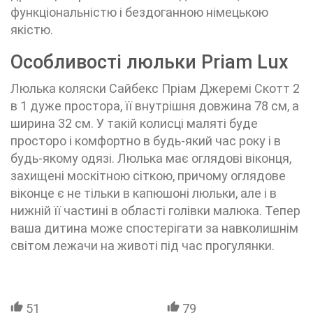
функціональністю і бездоганною німецькою
якістю.
Особливості люльки Priam Lux
Люлька коляски Сайбекс Пріам Джеремі Скотт 2
в 1 дуже простора, її внутрішня довжина 78 см, а
ширина 32 см. У такій колисці маляті буде
просторо і комфортно в будь-який час року і в
будь-якому одязі. Люлька має оглядові віконця,
захищені москітною сіткою, причому оглядове
віконце є не тільки в капюшоні люльки, але і в
нижній її частині в області голівки малюка. Тепер
ваша дитина може спостерігати за навколишнім
світом лежачи на животі під час прогулянки.
51
79