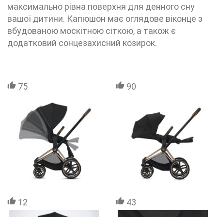
максимально рівна поверхня для денного сну
вашої дитини. Капюшон має оглядове віконце з
вбудованою москітною сіткою, а також є
додатковий сонцезахисний козирок.
75
90
12
43