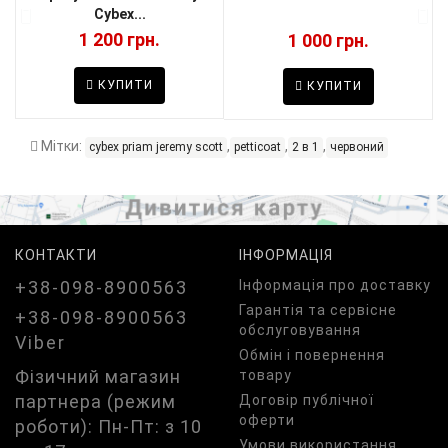
Cybex...
1 200 грн.
1 000 грн.
КУПИТИ
КУПИТИ
Мітки:
,
,
,
cybex priam jeremy scott
petticoat
2 в 1
червоний
КОНТАКТИ
ІНФОРМАЦІЯ
+38-098-8900563
Iнформація про доставку
Гарантія та сервісне
+38-098-8900563
обслуговування
Viber
Обмін і повернення
Фізичний магазин
товару
партнера (режим
Договір публічної
оферти
роботи): Пн-Пт: з 10
Умови використання