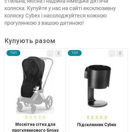
стильна, якісна і надійна німецька дитяча
коляска. Купуйте у нас на сайті ексклюзивну
коляску Cybex і насолоджуйтеся кожною
прогулянкою з вашою дитиною!
Купують разом
TOП
TOП
Москітна сітка для
и
Підсклянник Cybex
прогулянкового блоку