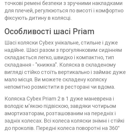
точкові ремені безпеки з зручними накладками
для плечей, регулюються по висоті і комфортно
фіксують дитину в колясці.
Особливості шасі Priam
Шасі коляски Cybex унікальне, стильне і дуже
надійне. Шасі разом з прогулянковим сидінням
складається легко, швидко і компактно, тип
складання - "книжка". Коляска в складеному
вигляді стійко стоїть вертикально і займає дуже
мало місця. Ви можете складену коляску
непомітно розмістити в ресторані чи вдома.
Коляска Cybex Priam 2 в 1 дуже маневрена і
володіє м'якою підвіскою, завдяки чотирьом
амортизаторам, розташованим на передніх і
задніх колесах. Всі колеса коляски знімні і стійкі
до проколів. Передні колеса поворотні на 360°