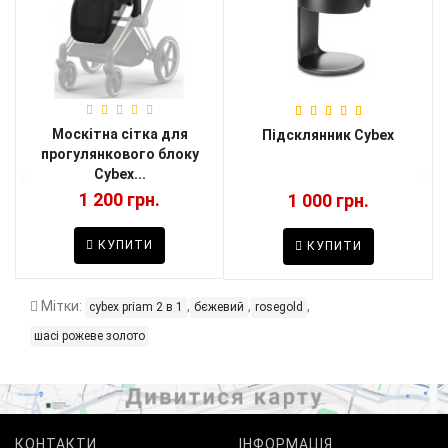
Москітна сітка для
и
Підсклянник Cybex
прогулянкового блоку
Cybex...
1 200 грн.
1 000 грн.
КУПИТИ
КУПИТИ
Мітки:
,
,
,
cybex priam 2 в 1
бєжевий
rosegold
шасі рожеве золото
КОНТАКТИ
ІНФОРМАЦІЯ