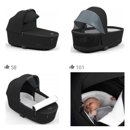
58
101