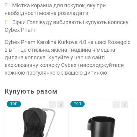
Містка корзина для покупок, яку при
необхідності можна розкладати.
Зірки Голлівуду вибирають і купують коляску
Cybex Priam.
Cybex Priam Karolina Kurkova 4.0 на шасі Rosegold
2 в 1 - це стильна, якісна і надійна німецька
дитяча коляска. Купуйте у нас на сайті
ексклюзивну коляску Cybex і насолоджуйтеся
кожною прогулянкою з вашою дитиною!
Купують разом
TOП
TOП