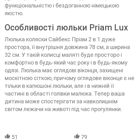
функціональністю і бездоганною німецькою
якістю.
Особливості люльки Priam Lux
Люлька коляски Сайбекс Пріам 2 в 1 дуже
простора, її внутрішня довжина 78 см, а ширина
32 см. У такій колисці маляті буде просторо і
комфортно в будь-який час року і в будь-якому
одязі. Люлька має оглядові віконця, захищені
москітною сіткою, причому оглядове віконце є не
тільки в капюшоні люльки, але і в нижній її
частині в області голівки малюка. Тепер ваша
дитина може спостерігати за навколишнім
світом лежачи на животі під час прогулянки.
51
79