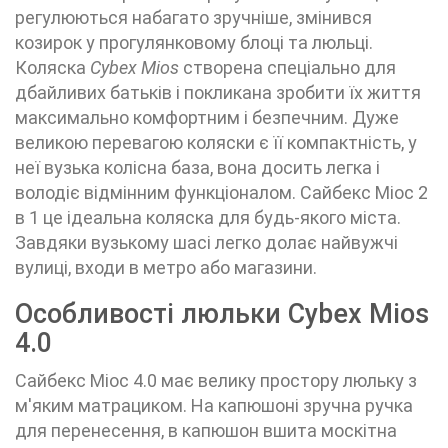
регулюються набагато зручніше, змінився
козирок у прогулянковому блоці та люльці.
Коляска
Cybex Mios
створена спеціально для
дбайливих батьків і покликана зробити їх життя
максимально комфортним і безпечним. Дуже
великою перевагою коляски є її компактність, у
неї вузька колісна база, вона досить легка і
володіє відмінним функціоналом. Сайбекс Міос 2
в 1 це ідеальна коляска для будь-якого міста.
Завдяки вузькому шасі легко долає найвужчі
вулиці, входи в метро або магазини.
Особливості люльки Cybex Mios
4.0
Сайбекс Міос 4.0 має велику простору люльку з
м'яким матрациком. На капюшоні зручна ручка
для перенесення, в капюшон вшита москітна