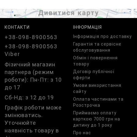
КОНТАКТИ
ІНФОРМАЦІЯ
+38-098-8900563
Iнформація про доставку
Гарантія та сервісне
+38-098-8900563
обслуговування
Viber
Обмін і повернення
Фізичний магазин
товару
партнера (режим
Договір публічної
оферти
роботи): Пн-Пт: з 10
Умови використання
до 17
сайту
Сб-Нд: з 12 до 19
Оплата частинами та
Розстрочка
Графік роботи може
Приймаємо оплату
змінюватись.
карткою 7000 грн на
Уточнюйте
дитину до 1 року
наявність товару в
Про нас