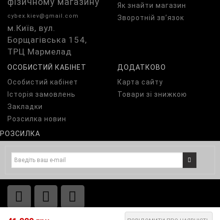
фізичному магазину
Як знайти магазин
cybex.kiev@gmail.com
Зворотній зв’язок
м.Київ, вул.
Борщагівська 154,
ТРЦ Мармелад
ОСОБИСТИЙ КАБІНЕТ
ДОДАТКОВО
Особистий кабінет
Карта сайту
Історія замовлень
Товари зі знижкою
Закладки
Розсилка новин
РОЗСИЛКА
© 2026 Cybex.kiev.ua Всі права захищені.