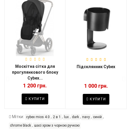
Москітна сітка для
и
Підсклянник Cybex
прогулянкового блоку
Cybex...
1 200 грн.
1 000 грн.
КУПИТИ
КУПИТИ
Мітки:
,
,
,
,
,
,
cybex mios 4.0
2 в 1
lux
dark
navy
синій
,
chrome black
шасі хром з чорною ручкою