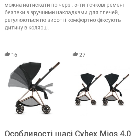
можна натискати по черзі. 5-ти точкові ремені
безпеки з зручними накладками для плечей,
регулюються по висоті і комфортно фіксують
дитину в колясці.
16
27
Особливості шасі Cybex Mios 4.0