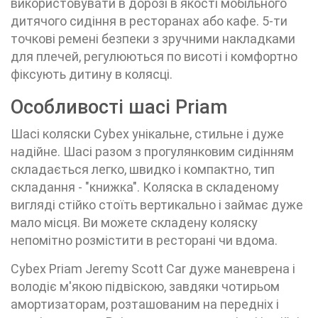
використовувати в дорозі в якості мобільного
дитячого сидіння в ресторанах або кафе. 5-ти
точкові ремені безпеки з зручними накладками
для плечей, регулюються по висоті і комфортно
фіксують дитину в колясці.
Особливості шасі Priam
Шасі коляски Cybex унікальне, стильне і дуже
надійне. Шасі разом з прогулянковим сидінням
складається легко, швидко і компактно, тип
складання - "книжка". Коляска в складеному
вигляді стійко стоїть вертикально і займає дуже
мало місця. Ви можете складену коляску
непомітно розмістити в ресторані чи вдома.
Cybex Priam Jeremy Scott Car дуже маневрена і
володіє м'якою підвіскою, завдяки чотирьом
амортизаторам, розташованим на передніх і