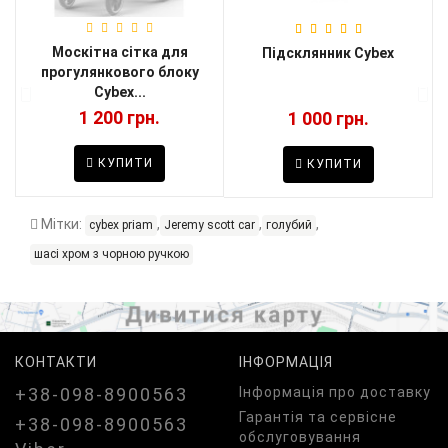
Москітна сітка для
и
Підсклянник Cybex
прогулянкового блоку
Cybex...
1 200 грн.
1 000 грн.
КУПИТИ
КУПИТИ
Мітки:
,
,
,
cybex priam
Jeremy scott car
голубий
шасі хром з чорною ручкою
КОНТАКТИ
ІНФОРМАЦІЯ
+38-098-8900563
Iнформація про доставку
Гарантія та сервісне
+38-098-8900563
обслуговування