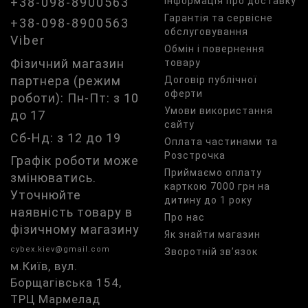
+38-098-8900563
Iнформація про доставку
Гарантія та сервісне
+38-098-8900563
обслуговування
Viber
Обмін і повернення
Фізичний магазин
товару
партнера (режим
Договір публічної
оферти
роботи): Пн-Пт: з 10
Умови використання
до 17
сайту
Сб-Нд: з 12 до 19
Оплата частинами та
Розстрочка
Графік роботи може
Приймаємо оплату
змінюватись.
карткою 7000 грн на
Уточнюйте
дитину до 1 року
наявність товару в
Про нас
фізичному магазину
Як знайти магазин
cybex.kiev@gmail.com
Зворотній зв’язок
м.Київ, вул.
Борщагівська 154,
ТРЦ Мармелад