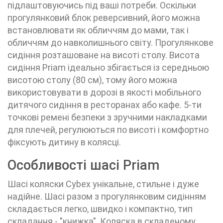
підлаштовуючись під ваші потреби. Оскільки
прогулянковий блок реверсивний, його можна
встановлювати як обличчям до мами, так і
обличчям до навколишнього світу. Прогулянкове
сидіння розташоване на висоті столу. Висота
сидіння Priam ідеально збігається із середньою
висотою столу (80 см), тому його можна
використовувати в дорозі в якості мобільного
дитячого сидіння в ресторанах або кафе. 5-ти
точкові ремені безпеки з зручними накладками
для плечей, регулюються по висоті і комфортно
фіксують дитину в колясці.
Особливості шасі Priam
Шасі коляски Cybex унікальне, стильне і дуже
надійне. Шасі разом з прогулянковим сидінням
складається легко, швидко і компактно, тип
складання - "книжка". Коляска в складеному