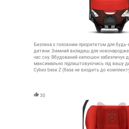
Безпека є головним пріоритетом для будь-я
дитини. Знімний вкладиш для новонароджено
час сну. Вбудований капюшон забезпечує до
максимально підлаштовуючись під вашу ди
Cybex base Z (база не входить до комплект
30