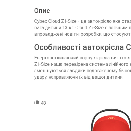
Опис
Cybex Cloud Z i-Size - це автокрісло яке с
вага дитини 13 кг. Cloud Z i-Size є логічн
впроваджені новітні розробки, що стосуют
Особливості автокрісла Cy
Енергопоглинаючий корпус крісла виготовлен
Z i-Size наша перевірена система лінійного 
зменшуються завдяки подовженому бічному
удару, направляючи їх від вашої дитини.
48