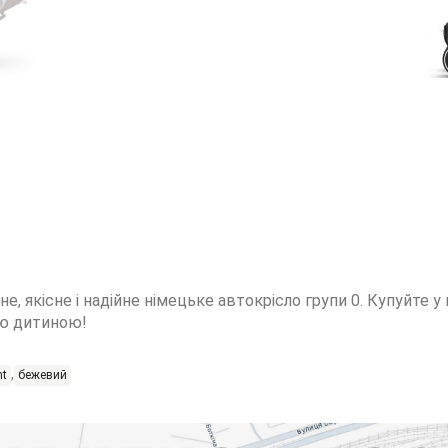
ьне, якісне і надійне німецьке автокрісло групи 0. Купуйте у
ю дитиною!
,
ht
бежевий