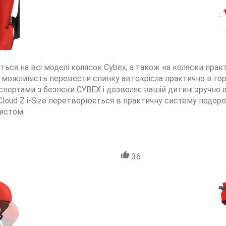
ться на всі моделі колясок Cybex, а також на коляски пра
є можливість перевести спинку автокрісла практично в го
спертами з безпеки CYBEX і дозволяє вашій дитині зручно
 Cloud Z i-Size перетворюється в практичну систему подо
истом.
36