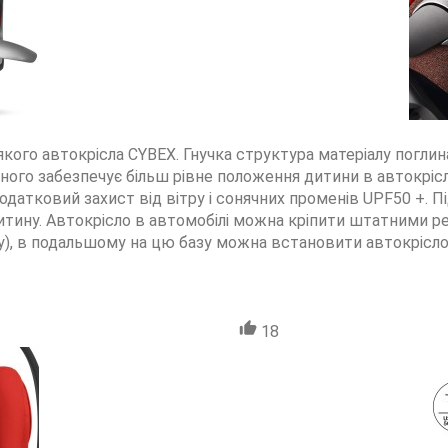
кого автокрісла CYBEX. Гнучка структура матеріалу поглина
го забезпечує більш рівне положення дитини в автокріслі
датковий захист від вітру і сонячних променів UPF50 +. П
тину. Автокрісло в автомобілі можна кріпити штатними р
у), в подальшому на цю базу можна встановити автокрісло н
18