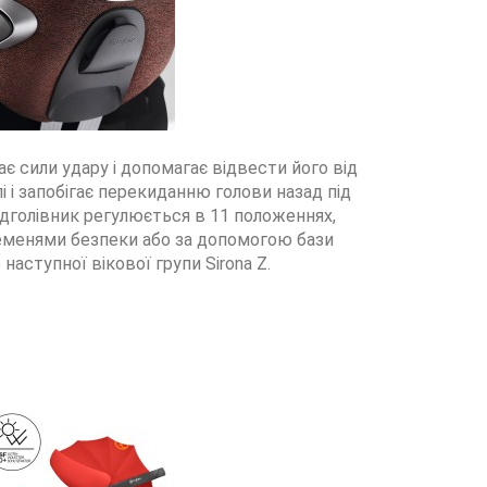
є сили удару і допомагає відвести його від
 і запобігає перекиданню голови назад під
ідголівник регулюється в 11 положеннях,
еменями безпеки або за допомогою бази
аступної вікової групи Sirona Z.