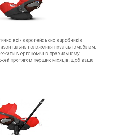
ктично всіх європейських виробників.
ризонтальне положення поза автомобілем.
 лежати в ергономічно правильному
рожей протягом перших місяців, щоб ваша