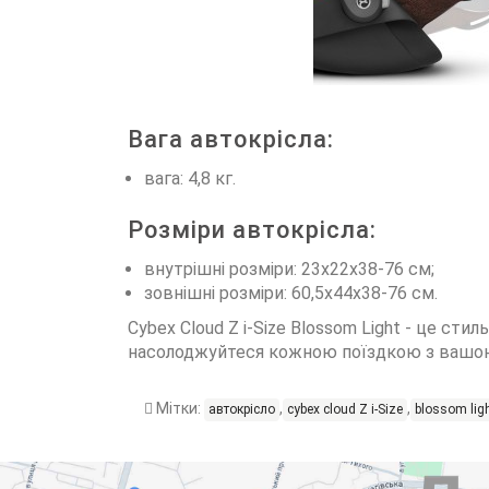
Вага автокрісла:
вага: 4,8 кг.
Розміри автокрісла:
внутрішні розміри: 23х22х38-76 см;
зовнішні розміри: 60,5х44х38-76 см.
Cybex Cloud Z i-Size Blossom Light - це стил
насолоджуйтеся кожною поїздкою з вашо
Мітки:
,
,
автокрісло
cybex cloud Z i-Size
blossom lig