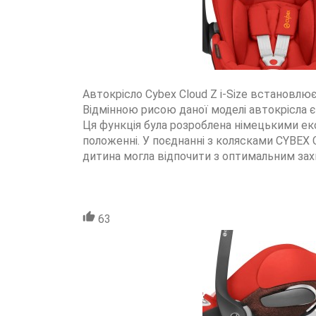
Автокрісло Cybex Cloud Z i-Size встановлює
Відмінною рисою даної моделі автокрісла 
Ця функція була розроблена німецькими ек
положенні. У поєднанні з колясками CYBEX
дитина могла відпочити з оптимальним зах
63