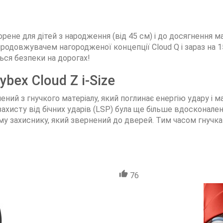
творене для дітей з народження (від 45 см) і до досягнення
им продовжувачем нагородженої концепції Cloud Q і зараз на 
ься безпеки на дорогах!
bex Cloud Z i-Size
ий з гнучкого матеріалу, який поглинає енергію удару і ма
захисту від бічних ударів (LSP) була ще більше вдосконален
 захиснику, який звернений до дверей. Тим часом гнучка
76