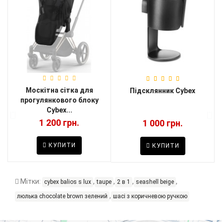
Москітна сітка для
и
Підсклянник Cybex
прогулянкового блоку
Cybex...
1 200 грн.
1 000 грн.
КУПИТИ
КУПИТИ
Мітки:
,
,
,
,
cybex balios s lux
taupe
2 в 1
seashell beige
,
люлька chocolate brown зелений
шасі з коричневою ручкою