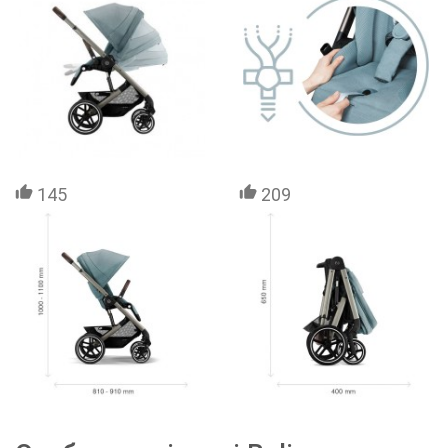
145
209