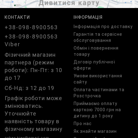
КОНТАКТИ
ІНФОРМАЦІЯ
+38-098-8900563
Iнформація про доставку
Гарантія та сервісне
+38-098-8900563
обслуговування
Viber
Обмін і повернення
Фізичний магазин
товару
партнера (режим
Договір публічної
оферти
роботи): Пн-Пт: з 10
Умови використання
до 17
сайту
Сб-Нд: з 12 до 19
Оплата частинами та
Розстрочка
Графік роботи може
Приймаємо оплату
змінюватись.
карткою 7000 грн на
Уточнюйте
дитину до 1 року
наявність товару в
Про нас
фізичному магазину
Як знайти магазин
cybex.kiev@gmail.com