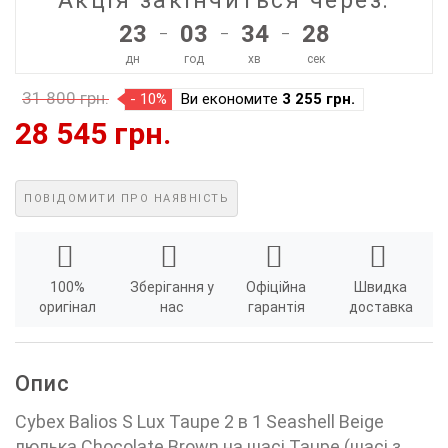
Акція закінчиться через:
23
03
34
28
–
–
–
дн
год
хв
сек
31 800 грн.
- 10%
Ви економите
3 255 грн.
28 545 грн.
ПОВІДОМИТИ ПРО НАЯВНІСТЬ
100%
Зберігання у
Офіційна
Швидка
оригінал
нас
гарантія
доставка
Опис
Cybex Balios S Lux Taupe 2 в 1 Seashell Beige
люлька Chocolate Brown на шасі Taupe (шасі з