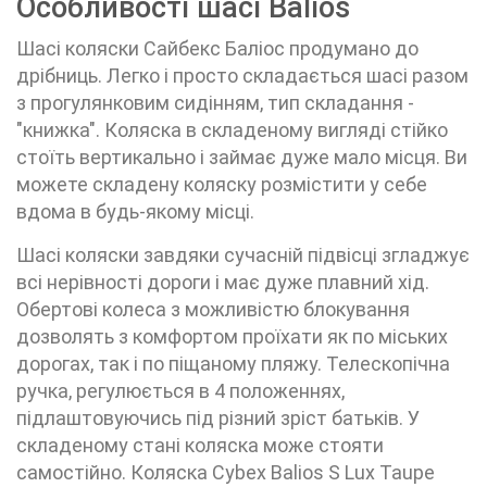
Особливості шасі Balios
Шасі коляски Сайбекс Баліос продумано до
дрібниць. Легко і просто складається шасі разом
з прогулянковим сидінням, тип складання -
"книжка". Коляска в складеному вигляді стійко
стоїть вертикально і займає дуже мало місця. Ви
можете складену коляску розмістити у себе
вдома в будь-якому місці.
Шасі коляски завдяки сучасній підвісці згладжує
всі нерівності дороги і має дуже плавний хід.
Обертові колеса з можливістю блокування
дозволять з комфортом проїхати як по міських
дорогах, так і по піщаному пляжу. Телескопічна
ручка, регулюється в 4 положеннях,
підлаштовуючись під різний зріст батьків. У
складеному стані коляска може стояти
самостійно. Коляска Cybex Balios S Lux Taupe