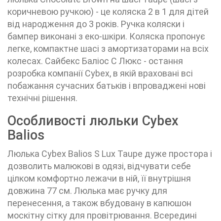
коричневою ручкою) - це коляска 2 в 1 для дітей
від народження до 3 років. Ручка коляски і
бампер виконані з еко-шкіри. Коляска пропонує
легке, компактне шасі з амортизаторами на всіх
колесах. Сайбекс Баліос С Люкс - остання
розробка компанії Cybex, в якій враховані всі
побажання сучасних батьків і впроваджені нові
технічні рішення.
Особливості люльки Cybex
Balios
Люлька Cybex Balios S Lux Taupe дуже простора і
дозволить малюкові в одязі, відчувати себе
цілком комфортно лежачи в ній, її внутрішня
довжина 77 см. Люлька має ручку для
перенесення, а також вбудовану в капюшон
москітну сітку для провітрювання. Всередині