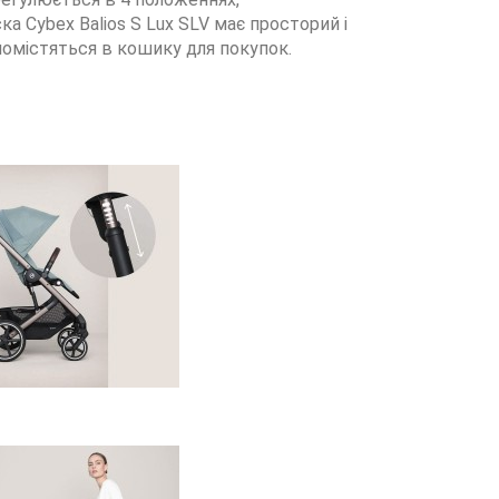
а Cybex Balios S Lux SLV має просторий і
помістяться в кошику для покупок.