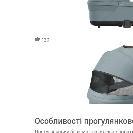
120
Особливості прогулянково
Прогулянковий блок можна встановлювати як