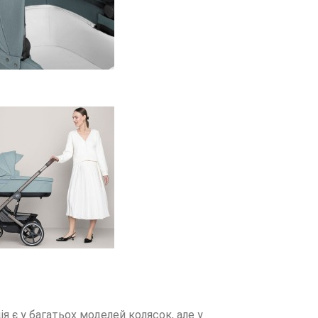
 є у багатьох моделей колясок, але у