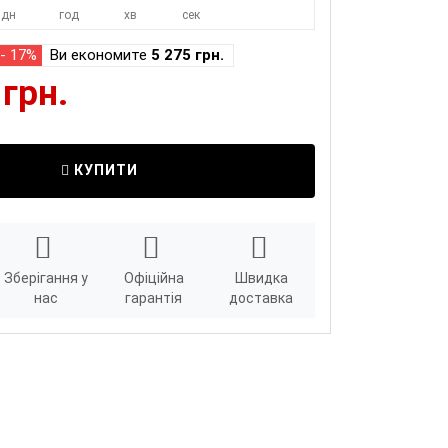
дн
год
хв
сек
- 17%
Ви економите
5 275 грн.
 грн.
КУПИТИ
Зберігання у
Офіційна
Швидка
нас
гарантія
доставка