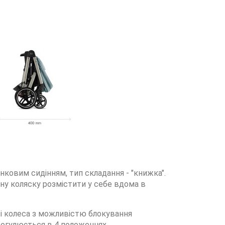
нковим сидінням, тип складання - "книжка".
ену коляску розмістити у себе вдома в
ові колеса з можливістю блокування
 регулюється в 4 положеннях,