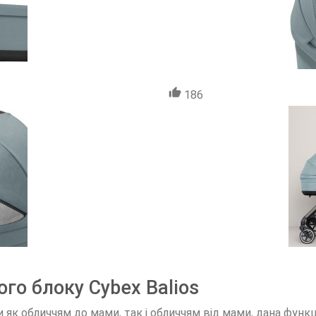
186
го блоку Cybex Balios
 обличчям до мами, так і обличчям від мами, дана функція