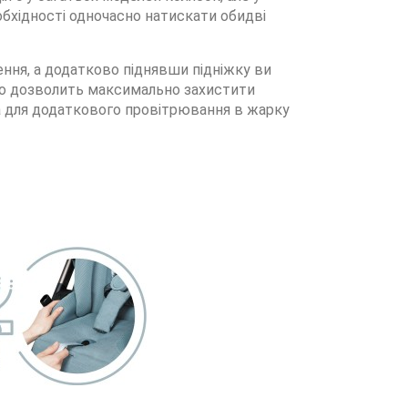
обхідності одночасно натискати обидві
ння, а додатково піднявши підніжку ви
що дозволить максимально захистити
тка для додаткового провітрювання в жарку