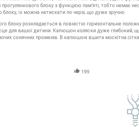
прогулянкового блоку з функцією пам'яті, тобто немає не
 блоку, їх можна натискати по черзі, що дуже зручно.
вого блоку розкладається в повністю горизонтальне положе
ісце для вашої дитини. Капюшон коляски дуже глибокий, 
 палючих сонячних променів. В капюшоні вшита москітна сі
199