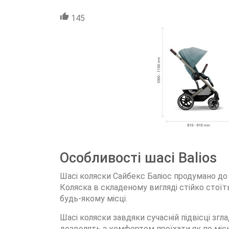
145
Особливості шасі Balios
Шасі коляски Сайбекс Баліос продумано до 
Коляска в складеному вигляді стійко стоїт
будь-якому місці.
Шасі коляски завдяки сучасній підвісці згл
дозволять з комфортом проїхати як по місь