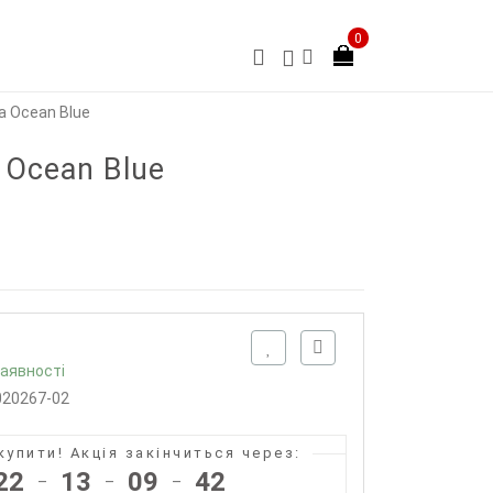
0
ка Ocean Blue
 Ocean Blue
наявності
020267-02
купити!
Акція закінчиться через:
22
13
09
41
–
–
–