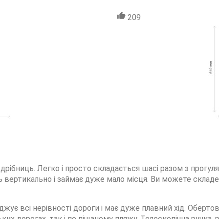
209
дрібниць. Легко і просто складається шасі разом з прогуля
ь вертикально і займає дуже мало місця. Ви можете склад
аджує всі нерівності дороги і має дуже плавний хід. Оберт
ких дорогах, так і по піщаному пляжу. Телескопічна ручка,