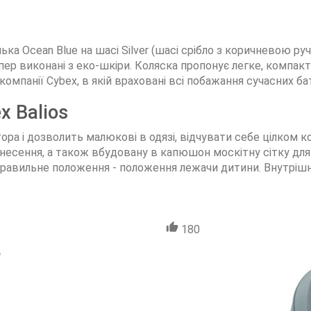
юлька Ocean Blue на шасі Silver (шасі срібло з коричневою руч
пер виконані з еко-шкіри. Коляска пропонує легке, компакт
омпанії Cybex, в якій враховані всі побажання сучасних бат
x Balios
тора і дозволить малюкові в одязі, відчувати себе цілком к
несення, а також вбудовану в капюшон москітну сітку для
авильне положення - положення лежачи дитини. Внутрішня о
180