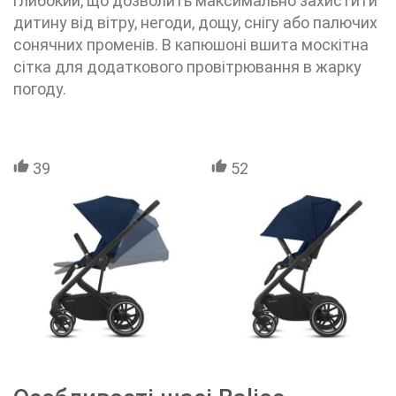
глибокий, що дозволить максимально захистити
дитину від вітру, негоди, дощу, снігу або палючих
сонячних променів. В капюшоні вшита москітна
сітка для додаткового провітрювання в жарку
погоду.
39
52