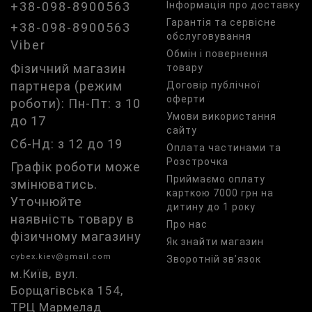
+38-098-8900563
Iнформація про доставку
Гарантія та сервісне
+38-098-8900563
обслуговування
Viber
Обмін і повернення
Фізичний магазин
товару
партнера (режим
Договір публічної
оферти
роботи): Пн-Пт: з 10
Умови використання
до 17
сайту
Сб-Нд: з 12 до 19
Оплата частинами та
Розстрочка
Графік роботи може
Приймаємо оплату
змінюватись.
карткою 7000 грн на
Уточнюйте
дитину до 1 року
наявність товару в
Про нас
фізичному магазину
Як знайти магазин
cybex.kiev@gmail.com
Зворотній зв’язок
м.Київ, вул.
Борщагівська 154,
ТРЦ Мармелад