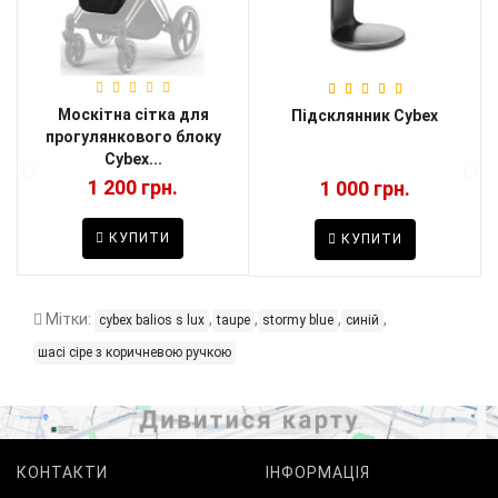
Москітна сітка для
и
Підсклянник Cybex
прогулянкового блоку
Cybex...
1 200 грн.
1 000 грн.
КУПИТИ
КУПИТИ
Мітки:
,
,
,
,
cybex balios s lux
taupe
stormy blue
синій
шасі сіре з коричневою ручкою
КОНТАКТИ
ІНФОРМАЦІЯ