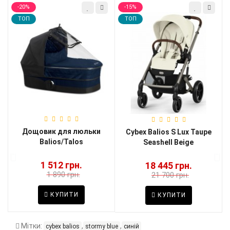
-20%
-15%
TOП
TOП
Дощовик для люльки
и
Cybex Balios S Lux Taupe
Balios/Talos
Seashell Beige
1 512 грн.
18 445 грн.
1 890 грн.
21 700 грн.
КУПИТИ
КУПИТИ
Мітки:
,
,
cybex balios
stormy blue
синій