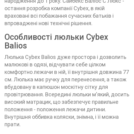
народження до 1 року. Сайбекс Баліос С Люкс -
остання розробка компанії Cybex, в якій
враховані всі побажання сучасних батьків і
впроваджені нові технічні рішення.
Особливості люльки Cybex
Balios
Люлька Cybex Balios дуже простора і дозволить
малюкові в одязі, відчувати себе цілком
комфортно лежачи в ній, її внутрішня довжина 77
см. Люлька має ручку для перенесення, а також
вбудовану в капюшон москітну сітку для
провітрювання. Всередині люльки м'який, досить
високий матрацик, що забезпечує правильне
положення - положення лежачи дитини.
Внутрішня оббивка коляски, знімна, і її можна
прати.