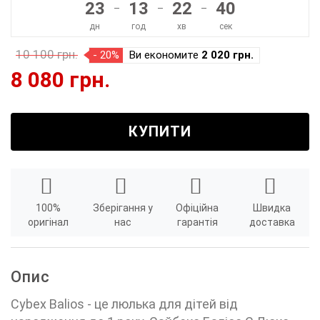
23
13
22
40
–
–
–
дн
год
хв
сек
10 100 грн.
- 20%
Ви економите
2 020 грн.
8 080 грн.
КУПИТИ
100%
Зберігання у
Офіційна
Швидка
оригінал
нас
гарантія
доставка
Опис
Cybex Balios - це люлька для дітей від