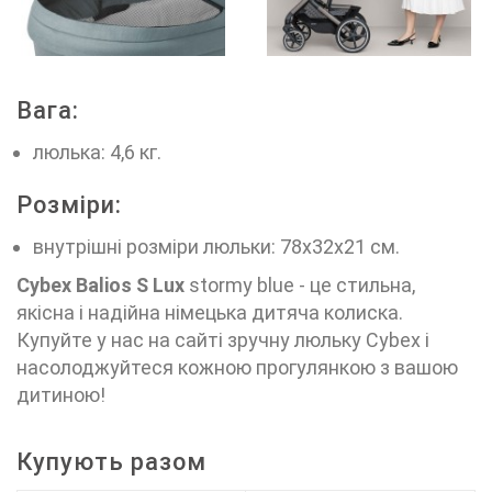
Вага:
люлька: 4,6 кг.
Розміри:
внутрішні розміри люльки: 78х32х21 см.
Cybex Balios S Lux
stormy blue - це стильна,
якісна і надійна німецька дитяча колиска.
Купуйте у нас на сайті зручну люльку Cybex і
насолоджуйтеся кожною прогулянкою з вашою
дитиною!
Купують разом