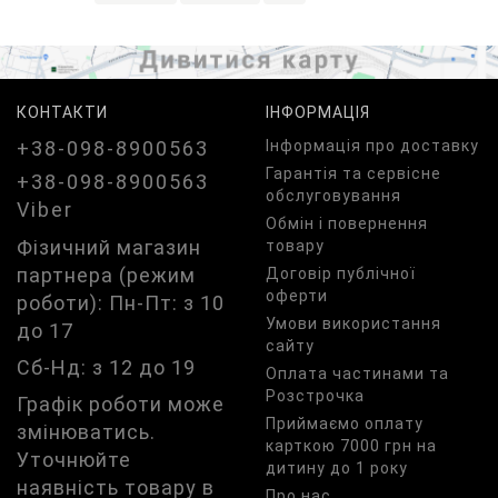
КОНТАКТИ
ІНФОРМАЦІЯ
+38-098-8900563
Iнформація про доставку
Гарантія та сервісне
+38-098-8900563
обслуговування
Viber
Обмін і повернення
Фізичний магазин
товару
партнера (режим
Договір публічної
оферти
роботи): Пн-Пт: з 10
Умови використання
до 17
сайту
Сб-Нд: з 12 до 19
Оплата частинами та
Розстрочка
Графік роботи може
Приймаємо оплату
змінюватись.
карткою 7000 грн на
Уточнюйте
дитину до 1 року
наявність товару в
Про нас