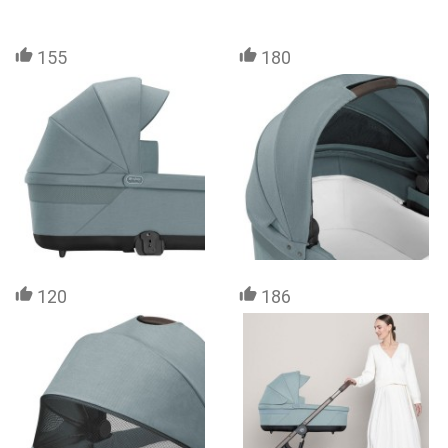
155
180
120
186