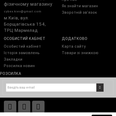
фізичному магазину
Як знайти магазин
cybex.kiev@gmail.com
Зворотній зв’язок
м.Київ, вул.
Борщагівська 154,
ТРЦ Мармелад
ОСОБИСТИЙ КАБІНЕТ
ДОДАТКОВО
Особистий кабінет
Карта сайту
Історія замовлень
Товари зі знижкою
Закладки
Розсилка новин
РОЗСИЛКА