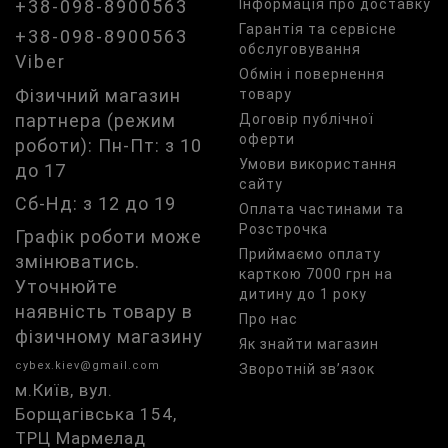
+38-098-8900563
Iнформація про доставку
Гарантія та сервісне
+38-098-8900563
обслуговування
Viber
Обмін і повернення
Фізичний магазин
товару
партнера (режим
Договір публічної
оферти
роботи): Пн-Пт: з 10
Умови використання
до 17
сайту
Сб-Нд: з 12 до 19
Оплата частинами та
Розстрочка
Графік роботи може
Приймаємо оплату
змінюватись.
карткою 7000 грн на
Уточнюйте
дитину до 1 року
наявність товару в
Про нас
фізичному магазину
Як знайти магазин
cybex.kiev@gmail.com
Зворотній зв’язок
м.Київ, вул.
Борщагівська 154,
ТРЦ Мармелад