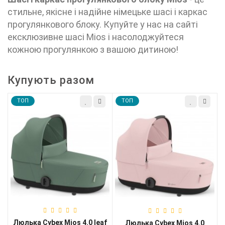
стильне, якісне і надійне німецьке шасі і каркас
прогулянкового блоку. Купуйте у нас на сайті
ексклюзивне шасі Mios і насолоджуйтеся
кожною прогулянкою з вашою дитиною!
Купують разом
TOП
TOП
Люлька Cybex Mios 4.0 leaf
Люлька Cybex Mios 4.0