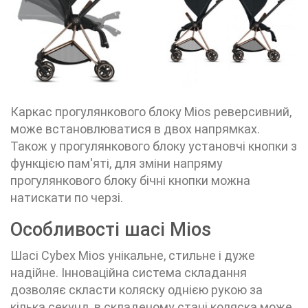
Каркас прогулянкового блоку Mios реверсивний,
може встановлюватися в двох напрямках.
Також у прогулянкового блоку установчі кнопки з
функцією пам'яті, для зміни напряму
прогулянкового блоку бічні кнопки можна
натискати по черзі.
Особливості шасі Mios
Шасі Cybex Mios унікальне, стильне і дуже
надійне. Інноваційна система складання
дозволяє скласти коляску однією рукою за
кілька секунд, в складеному стані коляска може