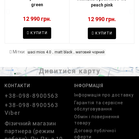
green
peach pink
12 990 грн.
12 990 грн.
КУПИТИ
КУПИТИ
Мітки:
,
,
шасі mios 4.0
matt black
матовий чорний
КОНТАКТИ
ІНФОРМАЦІЯ
+38-098-8900563
Iнформація про доставку
Гарантія та сервісне
+38-098-8900563
обслуговування
Viber
Обмін і повернення
Фізичний магазин
товару
партнера (режим
Договір публічної
оферти
роботи): Пн-Пт: з 10