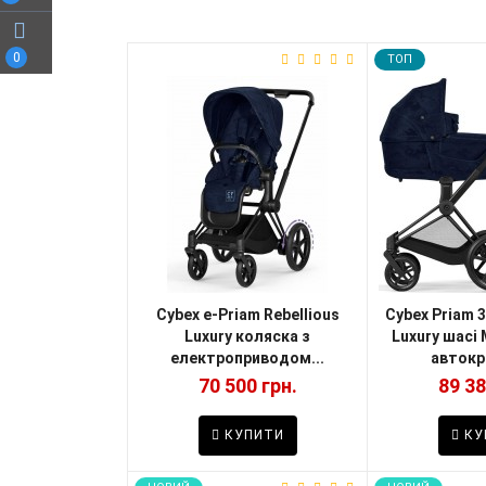
0
TOП
Cybex e-Priam Rebellious
Cybex Priam 3
Luxury коляска з
Luxury шасі 
електроприводом...
автокрі
70 500 грн.
89 38
КУПИТИ
КУ