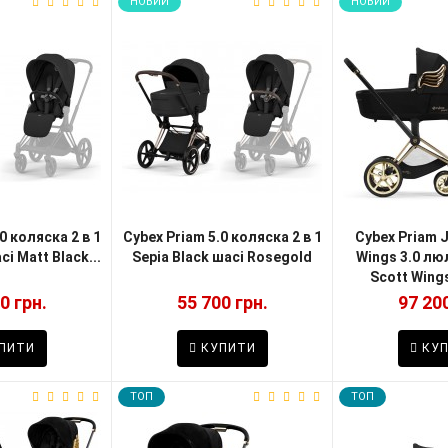
НОВИЙ
НОВИЙ
0 коляска 2 в 1
Cybex Priam 5.0 коляска 2 в 1
Cybex Priam 
сі Matt Black...
Sepia Black шасі Rosegold
Wings 3.0 лю
Scott Wings
0 грн.
55 700 грн.
97 200
ПИТИ
КУПИТИ
КУП
TOП
TOП