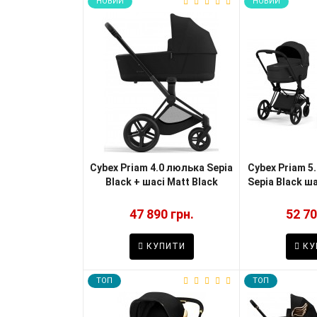
НОВИЙ
НОВИЙ
Cybex Priam 4.0 люлька Sepia
Cybex Priam 5.
Black + шасі Matt Black
Sepia Black ша
47 890 грн.
52 70
КУПИТИ
КУ
TOП
TOП