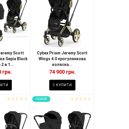
Jeremy Scott
Cybex Priam Jeremy Scott
ка Sepia Black
Wings 4.0 прогулянкова
2 в 1...
коляска...
 грн.
74 900 грн.
ИТИ
КУПИТИ
НОВИЙ