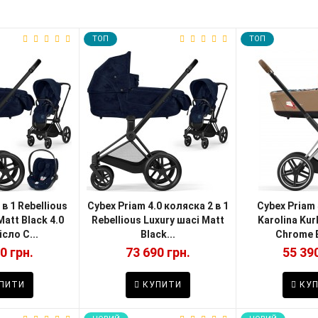
TOП
TOП
 в 1 Rebellious
Cybex Priam 4.0 коляска 2 в 1
Cybex Priam
Matt Black 4.0
Rebellious Luxury шасі Matt
Karolina Kur
сло C...
Black...
Chrome B
0 грн.
73 690 грн.
55 390
ПИТИ
КУПИТИ
КУП