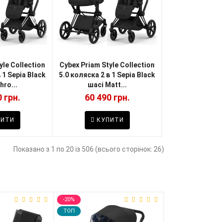
yle Collection
Cybex Priam Style Collection
 1 Sepia Black
5.0 коляска 2 в 1 Sepia Black
hro...
шасі Matt...
 грн.
60 490 грн.
ИТИ
КУПИТИ
Показано з 1 по 20 із 506 (всього сторінок: 26)
-20%
-20%
TOП
TOП