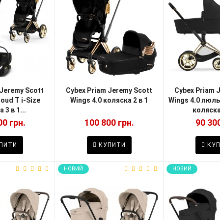
 Jeremy Scott
Cybex Priam Jeremy Scott
Cybex Priam 
loud T i-Size
Wings 4.0 коляска 2 в 1
Wings 4.0 люль
 3 в 1...
коляска 
00 грн.
100 800 грн.
90 300
ПИТИ
КУПИТИ
КУП
НОВИЙ
НОВИЙ