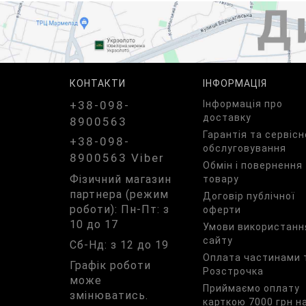
КОНТАКТИ
ІНФОРМАЦІЯ
+38-098-
Iнформація про
доставку
8900563
Гарантія та сервісн
+38-098-
обслуговування
8900563 Viber
Обмін і повернення
Фізичний магазин
товару
партнера (режим
Договір публічної
роботи): Пн-Пт: з
оферти
10 до 17
Умови використанн
сайту
Сб-Нд: з 12 до 19
Оплата частинами 
Графік роботи
Розстрочка
може
Приймаємо оплату
змінюватись.
карткою 7000 грн н