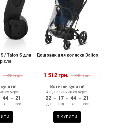
S / Talos S для
Дощовик для коляски Balios
Дощовик д
рісла
Balios
.
1 512 грн.
1 512 грн.
1 390 грн.
1 890 грн.
 купити!
Встигни купити!
Встигни 
иться через:
Акція закінчиться через:
Акція закінчи
44
20
22
17
44
20
22
17
–
–
–
–
–
–
–
хв
сек
дн
год
хв
сек
дн
год
ПИТИ
КУПИТИ
КУП