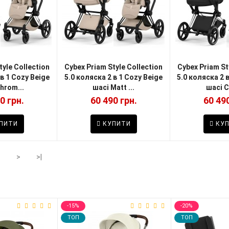
tyle Collection
Cybex Priam Style Collection
Cybex Priam St
 в 1 Cozy Beige
5.0 коляска 2 в 1 Cozy Beige
5.0 коляска 2 в
hrom...
шасі Matt ...
шасі C
0 грн.
60 490 грн.
60 490
ПИТИ
КУПИТИ
КУП
9
>
>|
-15%
-20%
TOП
TOП