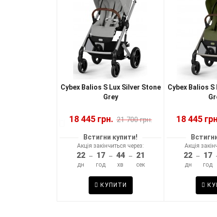
S Lux Moon Black
Cybex Balios S Lux Silver Stone
Cybex Balios S
Grey
Gr
н.
18 445 грн.
18 445 грн
21 700 грн.
21 700 грн.
и купити!
Встигни купити!
Встигни
читься через:
Акція закінчиться через:
Акція закін
44
20
22
17
44
20
22
17
–
–
–
–
–
–
хв
сек
дн
год
хв
сек
дн
год
ПИТИ
КУПИТИ
КУ