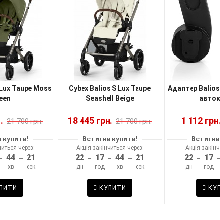
 Lux Taupe Moss
Cybex Balios S Lux Taupe
Адаптер Balios 
een
Seashell Beige
авток
.
18 445 грн.
1 112 грн
21 700 грн.
21 700 грн.
 купити!
Встигни купити!
Встигни
читься через:
Акція закінчиться через:
Акція закінч
44
20
22
17
44
20
22
17
–
–
–
–
–
–
хв
сек
дн
год
хв
сек
дн
год
ПИТИ
КУПИТИ
КУ