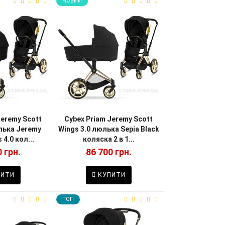
НОВИЙ
Jeremy Scott
Cybex Priam Jeremy Scott
лька Jeremy
Wings 3.0 люлька Sepia Black
 4.0 кол...
коляска 2 в 1...
 грн.
86 700 грн.
ИТИ
КУПИТИ
TOП