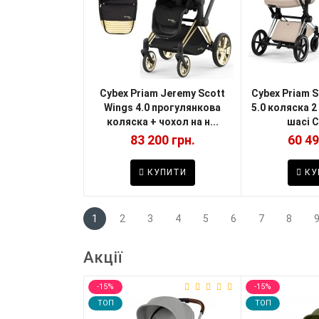
Cybex Priam Jeremy Scott
Cybex Priam S
Wings 4.0 прогулянкова
5.0 коляска 2
коляска + чохол на н...
шасі C
83 200 грн.
60 49
КУПИТИ
КУ
1
2
3
4
5
6
7
8
Акції
-15%
-15%
TOП
TOП