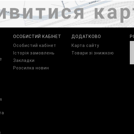
ОСОБИСТИЙ КАБІНЕТ
ДОДАТКОВО
Р
Особистий кабінет
Карта сайту
Історія замовлень
Товари зі знижкою
е
Закладки
Розсилка новин
я
та
а