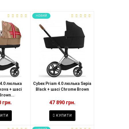
НОВИЙ
 4.0 люлька
Cybex Priam 4.0 люлька Sepia
kova + шасі
Black + шасі Chrome Brown
rown...
 грн.
47 890 грн.
ИТИ
КУПИТИ