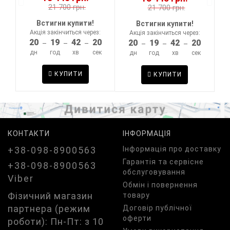
21 700 грн.
21 700 грн.
Встигни купити!
Встигни купити!
Акція закінчиться через:
:
Акція закінчиться через:
20
19
42
20
0
20
19
42
20
–
–
–
–
–
–
дн
год
хв
сек
к
дн
год
хв
сек
КУПИТИ
КУПИТИ
КОНТАКТИ
ІНФОРМАЦІЯ
+38-098-8900563
Iнформація про доставку
Гарантія та сервісне
+38-098-8900563
обслуговування
Viber
Обмін і повернення
Фізичний магазин
товару
партнера (режим
Договір публічної
оферти
роботи): Пн-Пт: з 10