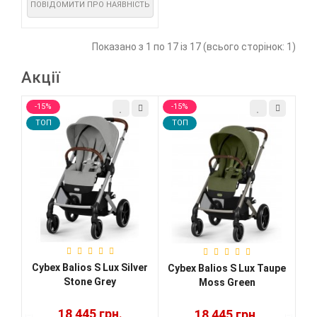
ПОВІДОМИТИ ПРО НАЯВНІСТЬ
Показано з 1 по 17 із 17 (всього сторінок: 1)
Акції
-15%
-15%
-1
TOП
TOП
T
Cybex Balios S Lux Silver
oon
Cybex Balios S Lux Taupe
Cy
Stone Grey
Moss Green
18 445 грн.
18 445 грн.