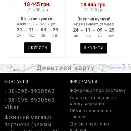
18 445 грн.
18 445 грн.
21 700 грн.
21 700 грн.
Встигни купити!
Встигни купити!
Акція закінчиться через:
:
Акція закінчиться через:
24
11
09
29
9
24
11
09
29
–
–
–
–
–
–
дн
год
хв
сек
к
дн
год
хв
сек
КУПИТИ
КУПИТИ
КОНТАКТИ
ІНФОРМАЦІЯ
+38-098-8900563
Iнформація про доставку
Гарантія та сервісне
+38-098-8900563
обслуговування
Viber
Обмін і повернення
Фізичний магазин
товару
партнера (режим
Договір публічної
оферти