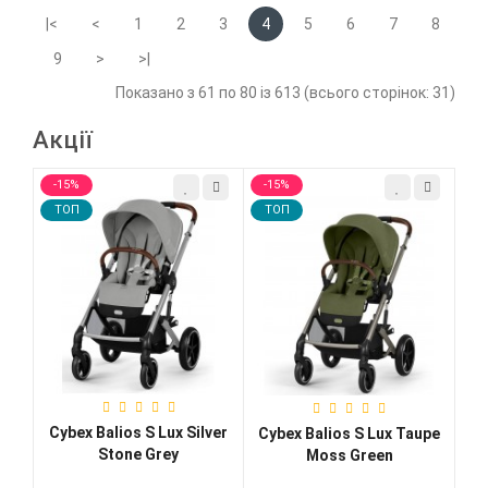
|<
<
1
2
3
4
5
6
7
8
9
>
>|
Показано з 61 по 80 із 613 (всього сторінок: 31)
Акції
-15%
-15%
-1
TOП
TOП
T
Cybex Balios S Lux Silver
oon
Cybex Balios S Lux Taupe
Cy
Stone Grey
Moss Green